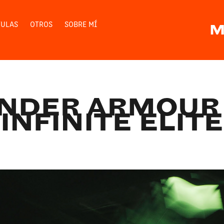
TULAS
OTROS
SOBRE MÍ
M
NDER ARMOUR    
INFINITE ELITE