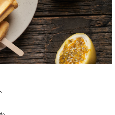
s
ido