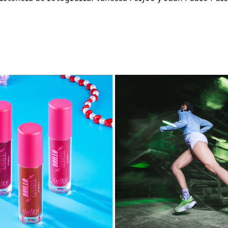
UNDER ARMOUR    INF
NAILEN
ELITE